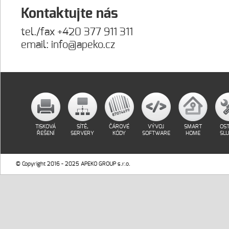
Kontaktujte nás
tel./fax +420 377 911 311
email:
info@apeko.cz
TISKOVÁ
SÍTĚ,
ČÁROVÉ
VÝVOJ
SMART
OST
ŘEŠENÍ
SERVERY
KÓDY
SOFTWARE
HOME
SL
© Copyright 2016 - 2025 APEKO GROUP s.r.o.