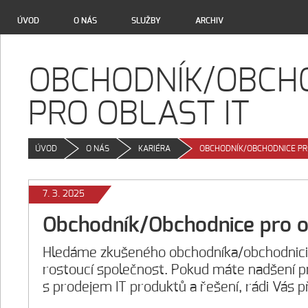
ÚVOD
O NÁS
SLUŽBY
ARCHIV
OBCHODNÍK/OBCH
PRO OBLAST IT
ÚVOD
>
O NÁS
>
KARIÉRA
>
OBCHODNÍK/OBCHODNICE PR
7. 3. 2025
Obchodník/Obchodnice pro o
Hledáme zkušeného obchodníka/obchodnici v
rostoucí společnost. Pokud máte nadšení p
s prodejem IT produktů a řešení, rádi Vás 