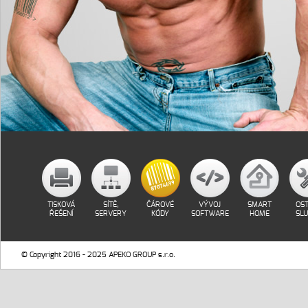
TISKOVÁ
SÍTĚ,
ČÁROVÉ
VÝVOJ
SMART
OST
ŘEŠENÍ
SERVERY
KÓDY
SOFTWARE
HOME
SL
© Copyright 2016 - 2025 APEKO GROUP s.r.o.