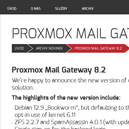
ÚVOD
O NÁS
SLUŽBY
ARCHIV
PROXMOX MAIL GA
O
ÚVOD
>
ARCHIV NOVINEK
>
PROXMOX MAIL GATEWAY 8.2
>
Proxmox Mail Gateway 8.2
We’re happy to announce the new version of 
solution.
The highlights of the new version include:
Debian 12.9 „Bookworm“, but defaulting to t
opt-in use of kernel 6.11
ZFS 2.2.7 and SpamAssassin 4.0.1 (with upd