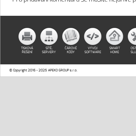
TISKOVÁ
SÍTĚ,
ČÁROVÉ
VÝVOJ
SMART
OST
ŘEŠENÍ
SERVERY
KÓDY
SOFTWARE
HOME
SL
© Copyright 2016 - 2025 APEKO GROUP s.r.o.