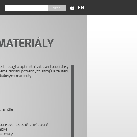
EN
MATERIÁLY
nologii a optimální vybavení balicí linky
ujeme dodání potřebných strojů a zařízení,
balovými materiály.
né fólie
bublinkové, tepelně smrštitelné
nické
ateriály