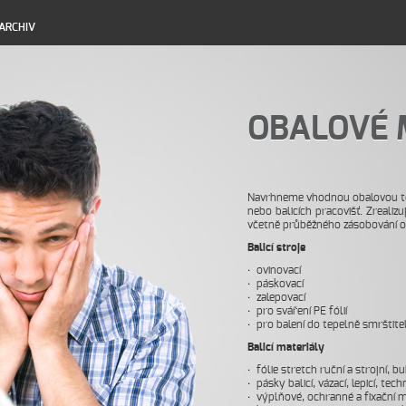
ARCHIV
OBALOVÉ 
Navrhneme vhodnou obalovou tech
nebo balicích pracovišť. Zrealiz
včetně průběžného zásobování o
Balicí stroje
ovinovací
páskovací
zalepovací
pro sváření PE fólií
pro balení do tepelně smrštitel
Balicí materiály
fólie stretch ruční a strojní, 
pásky balicí, vázací, lepicí, tech
výplňové, ochranné a fixační m