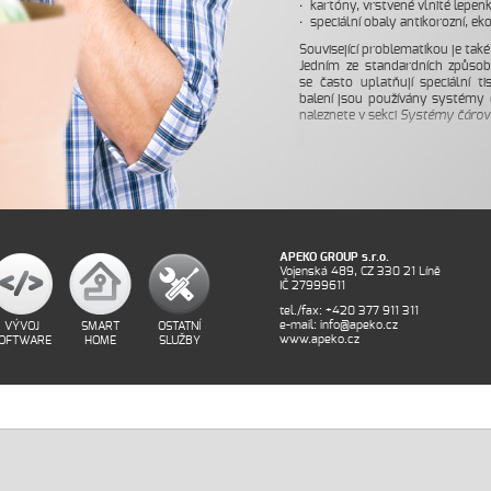
kartóny, vrstvené vlnité lepen
speciální obaly antikorozní, ek
Související problematikou je ta
Jedním ze standardních způsobů
se často uplatňují speciální ti
balení jsou používány systémy 
naleznete v sekci
Systémy čárov
APEKO GROUP s.r.o.
Vojenská 489, CZ 330 21 Líně
IČ 27999611
tel./fax: +420 377 911 311
e-mail: info@apeko.cz
VÝVOJ
SMART
OSTATNÍ
www.apeko.cz
OFTWARE
HOME
SLUŽBY