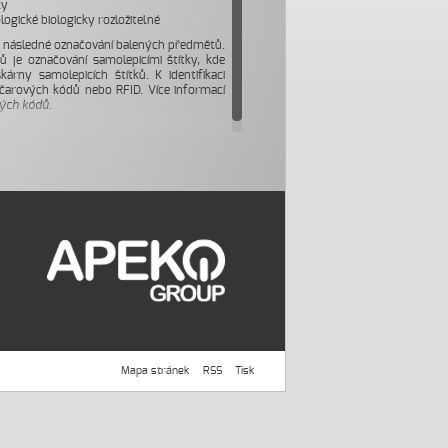
ky
ologické biologicky rozložitelné
ké následné označování balených předmětů.
 je označování samolepicími štítky, kde
skárny samolepicích štítků. K identifikaci
čarových kódů nebo RFID. Více informací
ých kódů
.
Mapa stránek
RSS
Tisk