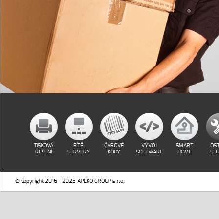
TISKOVÁ
SÍTĚ,
ČÁROVÉ
VÝVOJ
SMART
OST
ŘEŠENÍ
SERVERY
KÓDY
SOFTWARE
HOME
SL
© Copyright 2016 - 2025 APEKO GROUP s.r.o.