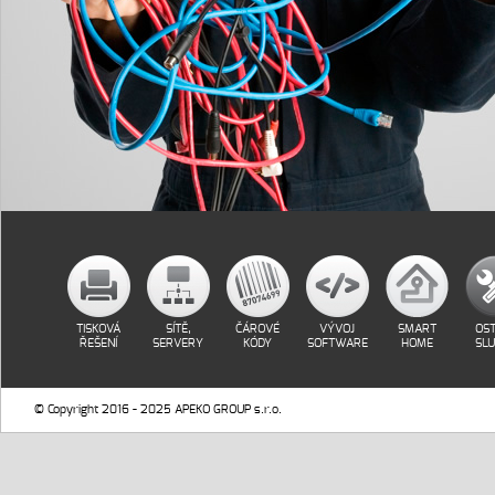
TISKOVÁ
SÍTĚ,
ČÁROVÉ
VÝVOJ
SMART
OST
ŘEŠENÍ
SERVERY
KÓDY
SOFTWARE
HOME
SL
© Copyright 2016 - 2025 APEKO GROUP s.r.o.