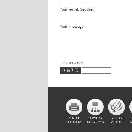
Your e-mail (required)
Your message
Copy this code
PRINTING
SERVERS,
BARCODE
S
SOLUTIONS
NETWORKS
SYSTEMS
S