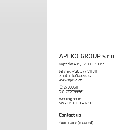
APEKO GROUP s.r.o.
Vojenská 489, CZ 330 21 Líně
tel./fax +420 377 911 311
email:
info@apeko.cz
www.apeko.cz
IČ: 27999611
DIČ: CZ27999611
Working hours
Mo – Fr, 8:00 – 17:00
Contact us
Your name (required)