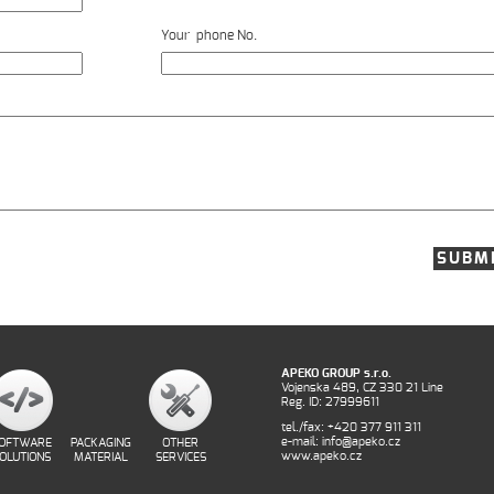
Your phone No.
APEKO GROUP s.r.o.
Vojenska 489, CZ 330 21 Line
Reg. ID: 27999611
tel./fax: +420 377 911 311
e-mail: info@apeko.cz
OFTWARE
PACKAGING
OTHER
www.apeko.cz
OLUTIONS
MATERIAL
SERVICES